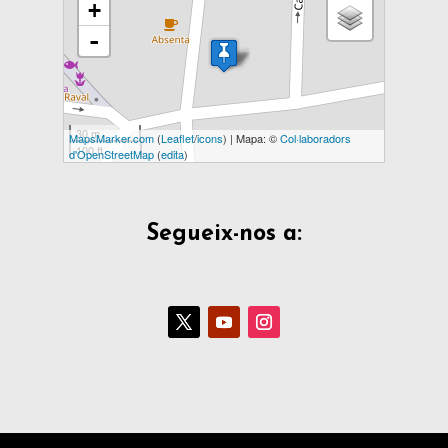
+
-
30 m
MapsMarker.com
(
Leaflet
/
icons
) | Mapa: ©
Col·laboradors
100 ft
d'OpenStreetMap
(
edita
)
Segueix-nos a: