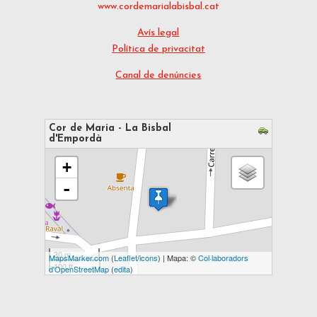
www.cordemarialabisbal.cat
Avís legal
Política de privacitat
Canal de denúncies
Cor de Maria - La Bisbal
d'Empordà
s'està carregant el mapa - espereu...
+
-
30 m
MapsMarker.com
(
Leaflet
/
icons
) | Mapa: ©
Col·laboradors
100 ft
d'OpenStreetMap
(
edita
)