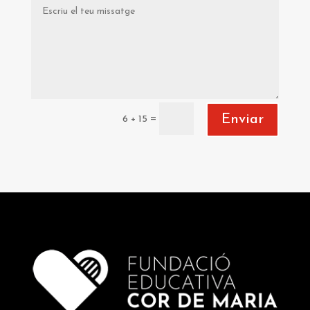
Enviar
=
6 + 15