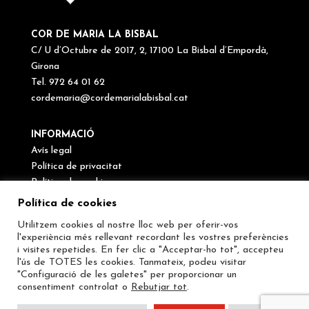
COR DE MARIA LA BISBAL
C/ U d’Octubre de 2017, 2, 17100 La Bisbal d’Empordà,
Girona
Tel. 972 64 01 62
cordemaria@cordemarialabisbal.cat
INFORMACIÓ
Avís legal
Política de privacitat
Política de cookies
Canal de denúncies
Política de cookies
Utilitzem cookies al nostre lloc web per oferir-vos
SEGUEIX-NOS
l'experiència més rellevant recordant les vostres preferències
i visites repetides. En fer clic a "Acceptar-ho tot", accepteu
l'ús de TOTES les cookies. Tanmateix, podeu visitar
"Configuració de les galetes" per proporcionar un
consentiment controlat o
Rebutjar tot
.