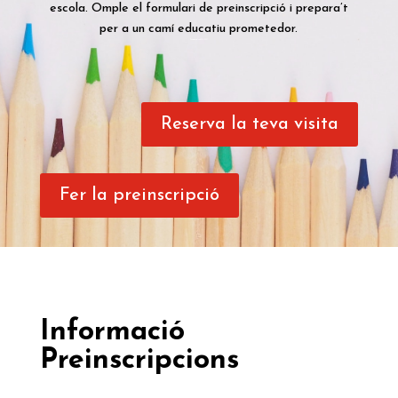
escola. Omple el formulari de preinscripció i prepara’t
per a un camí educatiu prometedor.
Preinscripció i matrícula curs 2026 – 2027
Reserva la teva visita
Fer la preinscripció
Informació
Preinscripcions