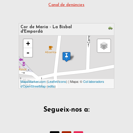
Canal de denúncies
Cor de Maria - La Bisbal
d'Empordà
s'està carregant el mapa - espereu...
+
-
30 m
MapsMarker.com
(
Leaflet
/
icons
) | Mapa: ©
Col·laboradors
100 ft
d'OpenStreetMap
(
edita
)
Segueix-nos a: