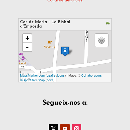
Canal de denúncies
Cor de Maria - La Bisbal
d'Empordà
s'està carregant el mapa - espereu...
+
-
30 m
MapsMarker.com
(
Leaflet
/
icons
) | Mapa: ©
Col·laboradors
100 ft
d'OpenStreetMap
(
edita
)
Segueix-nos a: